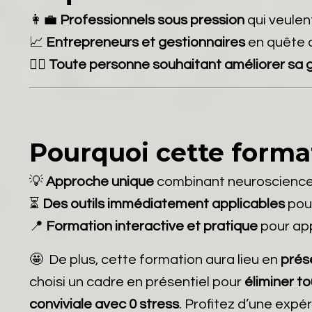
👩‍💼
Professionnels sous pression
qui veulen
📈
Entrepreneurs et gestionnaires
en quête d
🧘‍♂️
Toute personne souhaitant améliorer sa g
Pourquoi cette format
💡
Approche unique
combinant neurosciences
⏳
Des outils immédiatement applicables
pour
📍
Formation interactive et pratique
pour app
🤩 De plus, c
ette formation aura lieu en
prés
choisi un cadre en présentiel pour
éliminer to
conviviale avec 0 stress
. Profitez d’une expé