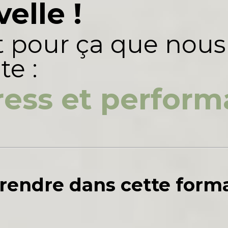
elle !
t pour ça que nous
te :
ress et perfor
rendre dans cette forma