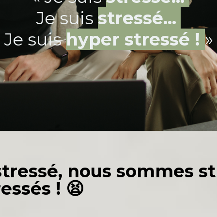
Je suis
stressé...
Je suis
hyper stressé !
»
s stressé, nous sommes st
ressés ! 😫