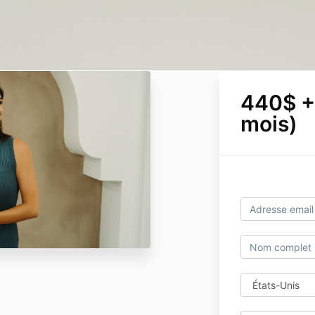
440$ +
mois)