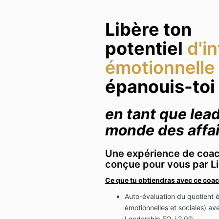
Libère ton
potentiel
d'i
émotionnelle
épanouis-toi
en tant que lead
monde des affai
Une expérience de coac
conçue pour vous par Li
Ce que tu obtiendras avec ce coac
Auto-évaluation du quotient
émotionnelles et sociales) av
Leadership
EQ-i 2.0®.