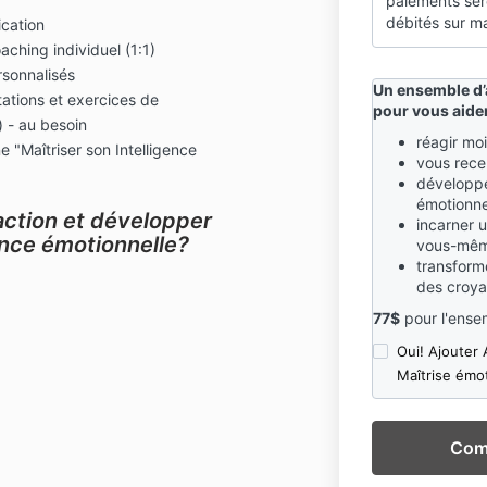
paiements se
débités sur ma
cation
ching individuel (1:1)
rsonnalisés
Un ensemble d’
tations et exercices de
pour vous aider
 - au besoin
réagir mo
e "Maîtriser son Intelligence
vous rece
développe
émotionne
’action et développer
incarner 
ence émotionnelle?
vous-mê
transform
des croya
77$
pour l'ense
Oui! Ajouter
Maîtrise émo