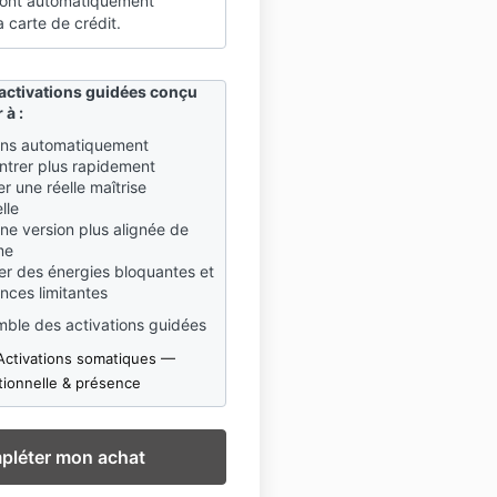
ront automatiquement
 carte de crédit.
activations guidées conçu
 à :
ins automatiquement
ntrer plus rapidement
r une réelle maîtrise
lle
une version plus alignée de
me
er des énergies bloquantes et
nces limitantes
mble des activations guidées
 Activations somatiques —
tionnelle & présence