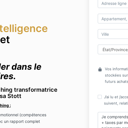
ntelligence
et
er dans le
Vos informat
lock
res.
stockées sur
futurs achat
hing transformatrice
sa Stott
J’ai lu et j’a
suivent, relat
hing :
 émotionnel (compétences
Je comprends 
ec un rapport complet
+ taxes par m