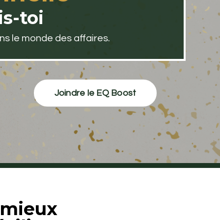
s-toi
s le monde des affaires.
Joindre le EQ Boost
à mieux