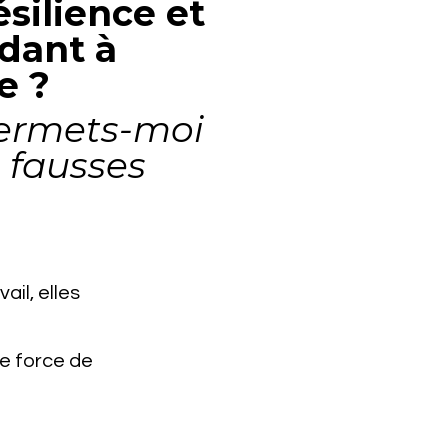
ésilience et
idant à
e ?
 permets-moi
 fausses
ail, elles
e force de