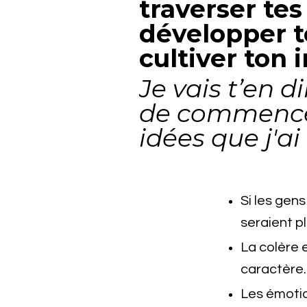
traverser tes
développer to
cultiver ton 
Je vais t’en 
de commencer 
idées que j'a
Si les gens
seraient p
La colère 
caractère.
Les émotio