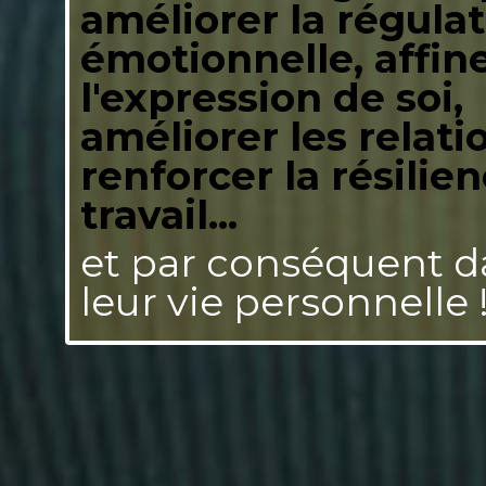
améliorer la régula
émotionnelle, affin
l'expression de soi,
améliorer les relati
renforcer la résilie
travail...
et par conséquent d
leur vie personnelle 