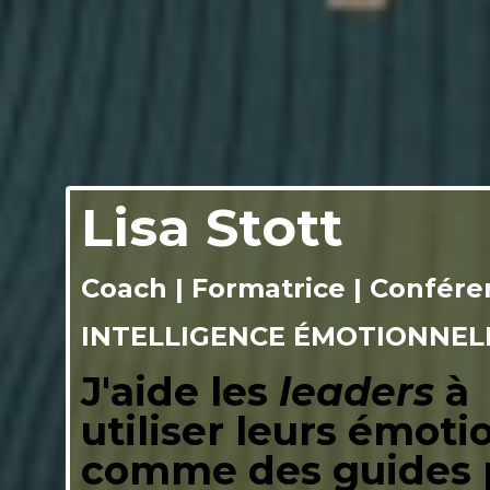
Lisa Stott
Coach | Formatrice | Confére
INTELLIGENCE ÉMOTIONNEL
J'aide les
leaders
à
utiliser leurs émoti
comme des guides 