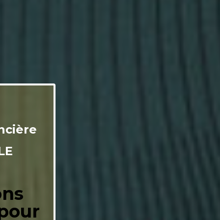
ncière
LE
ons
pour