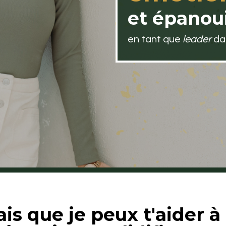
et épanoui
en tant que
leader
dan
isais que je peux t'aider 