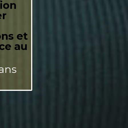
tion
er
ons et
nce au
ans
!