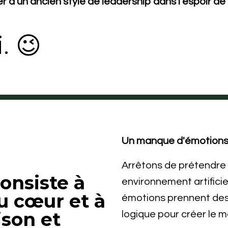
 à un ancien style de leadership dans l'espoir de 
. 😉
Un manque d'émotions c
Arrêtons de prétendre q
onsiste à
environnement artifici
u cœur et à
émotions prennent des 
ison et
logique pour créer le me