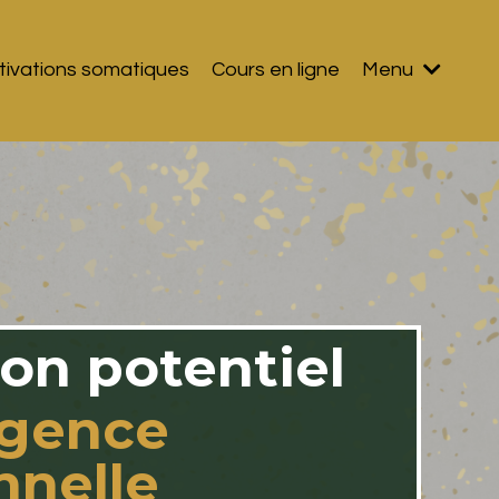
tivations somatiques
Cours en ligne
Menu
ton potentiel
ligence
nnelle